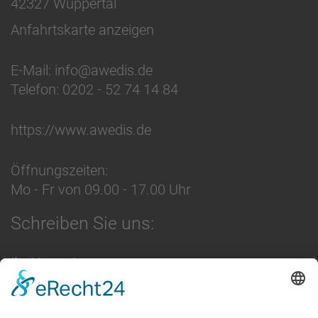
42327
Wuppertal
Anfahrtskarte anzeigen
E-Mail: info@awedis.de
Telefon:
0202 - 52 74 14 84
https://www.awedis.de
Öffnungszeiten:
Mo - Fr von 09.00 - 17.00 Uhr
Schreiben Sie uns:
Ihr Name:*
Firma: