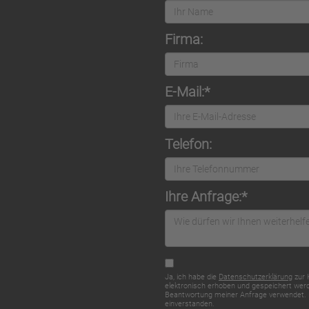
Firma:
E-Mail:*
Telefon:
Ihre Anfrage:*
Ja, ich habe die
Datenschutzerklärung
zur 
elektronisch erhoben und gespeichert wer
Beantwortung meiner Anfrage verwendet. M
einverstanden.