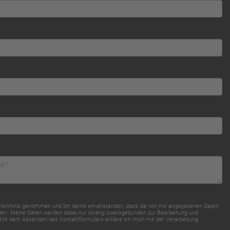
Kenntnis genommen und bin damit einverstanden, dass die von mir angegebenen Daten
den. Meine Daten werden dabei nur streng zweckgebunden zur Bearbeitung und
it dem Absenden des Kontaktformulars erkläre ich mich mit der Verarbeitung