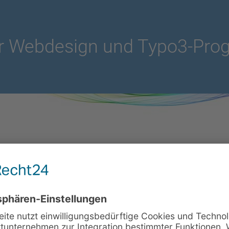
 für Webdesign und Typo3-Pr
D für Hit the SPOT