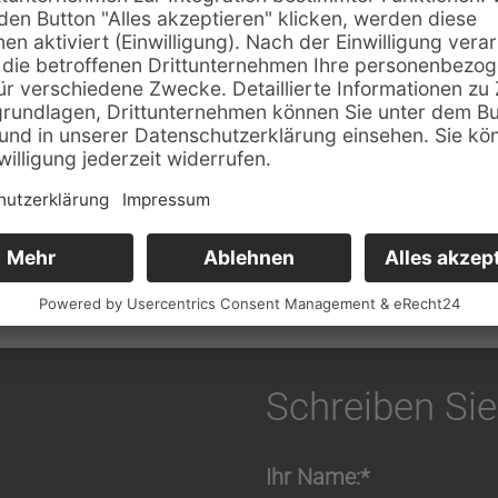
ns heran, einen Online-Shop für hochwertige Sneak
und stehen und alle zusätzlichen Informationen nur be
 wir diesen Wunsch exakt berücksichtigen und habe
ng an Warenwirtschaftssystem dar, welches über eine
filter und Fullscreen-Slideshows integriert, die d
Schreiben Sie
Ihr Name:*