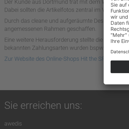
Der Kunde aus Dortmund trat mit dem Wunsch an u
Dabei sollten die Artikelfotos zentral im Vordergr
Durch das cleane und aufgeräumte Design konnten
angemessenen Rahmen geschaffen.
Eine weitere Herausforderung stellte die Anbindu
bekannten Zahlungsarten wurden bspw. auch Artikel
Zur Website des Online-Shops Hit the SPOT
Sie erreichen uns:
awedis