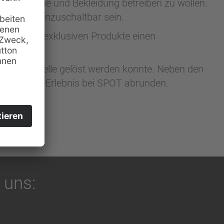
er, Schuhe und Bekleidung betreiben zu wollen.
i Bedarf hinzuschaltbar sein.
n für die exklusiven Produkte einen
 Schnittstelle gelöst werden konnte. Neben den
as Shopping-Erlebnis bei SPOT abrunden.
 uns: